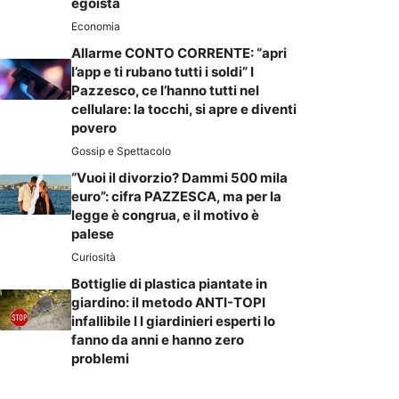
egoista
Economia
Allarme CONTO CORRENTE: “apri
l’app e ti rubano tutti i soldi” I
Pazzesco, ce l’hanno tutti nel
cellulare: la tocchi, si apre e diventi
povero
Gossip e Spettacolo
“Vuoi il divorzio? Dammi 500 mila
euro”: cifra PAZZESCA, ma per la
legge è congrua, e il motivo è
palese
Curiosità
Bottiglie di plastica piantate in
giardino: il metodo ANTI-TOPI
infallibile I I giardinieri esperti lo
fanno da anni e hanno zero
problemi