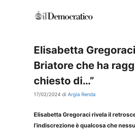
Vai
al
contenuto
Elisabetta Gregoraci
Briatore che ha ragge
chiesto di…”
17/02/2024
di
Argia Renda
Elisabetta Gregoraci rivela il retrosc
l’indiscrezione è qualcosa che ness