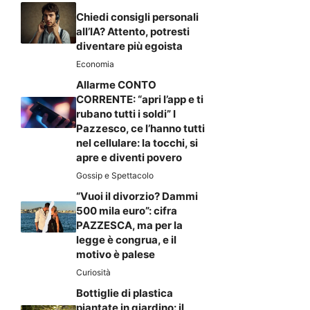
Chiedi consigli personali
all’IA? Attento, potresti
diventare più egoista
Economia
Allarme CONTO
CORRENTE: “apri l’app e ti
rubano tutti i soldi” I
Pazzesco, ce l’hanno tutti
nel cellulare: la tocchi, si
apre e diventi povero
Gossip e Spettacolo
“Vuoi il divorzio? Dammi
500 mila euro”: cifra
PAZZESCA, ma per la
legge è congrua, e il
motivo è palese
Curiosità
Bottiglie di plastica
piantate in giardino: il