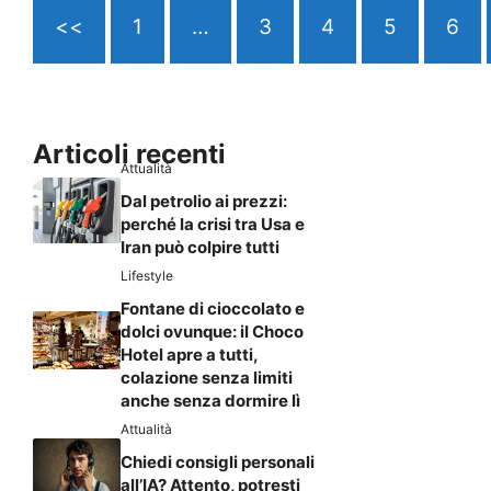
<<
1
…
3
4
5
6
Articoli recenti
Attualità
Dal petrolio ai prezzi:
perché la crisi tra Usa e
Iran può colpire tutti
Lifestyle
Fontane di cioccolato e
dolci ovunque: il Choco
Hotel apre a tutti,
colazione senza limiti
anche senza dormire lì
Attualità
Chiedi consigli personali
all’IA? Attento, potresti