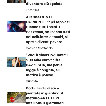
diventare più egoista
Economia
Allarme CONTO
CORRENTE: “apri l’app e ti
rubano tutti i soldi” I
Pazzesco, ce l’hanno tutti
nel cellulare: la tocchi, si
apre e diventi povero
Gossip e Spettacolo
“Vuoi il divorzio? Dammi
500 mila euro”: cifra
PAZZESCA, ma per la
legge è congrua, e il
motivo è palese
Curiosità
Bottiglie di plastica
piantate in giardino: il
metodo ANTI-TOPI
infallibile I I giardinieri